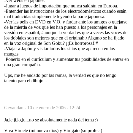
-Ver webs en japonés.
-Jugar a juegos de importación que nunca saldrán en Europa.
-Entender las instrucciones de los electrodomésticos cuando están
mal traducidas simplemente leyendo la parte japonesa.
-Ver las pelis en DVD en V.O. y fardar ante los amigos o quejarse
de la mierda de voz que les han puesto a los personajes en la
versión en español; #aunque la verdad es que a veces las voces de
los doblajes son mejores que en el original: ¿Alguno se ha fijado
en la voz original de Son Goku? ¡¡Es horrorosa!!#
-Viajar a Japón y visitar todos los sitios que aparecen en los
mangas.
-Ponerlo en el currículum y aumentar tus posibilidades de entrar en
una gran compañía.
Ups, me he andado por las ramas, la verdad es que no tengo
talento para el dibujo...
Gevaudan -
10 de enero de 2006 - 12:24
Ja,je,ji,jo,ju...no se absolutamente nada del tema ;)
Viva Viruete (mi nuevo dios) y Virugato (su profeta)