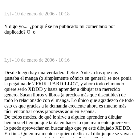
Lyl -
10 de enero de 2006 - 10:18
Y digo yo.... ¿por qué se ha publicado mi comentario por
duplicado? O_o
Lyl -
10 de enero de 2006 - 10:16
Desde luego hay una verdadera fiebre. Antes a los que nos
gustaba el manga (o simplemente cómics en general) se nos ponía
la pegatina de \"FRIKI PARDILLO\", y ahora todo el mundo
quiere serlo XDDD y hasta aprender a dibujar tan merecido
género. Sacan libros y libros (a precios más que discutibles) de
todo lo relacionado con el manga. Lo único que agradezco de todo
esto es que gracias a la demanda creciente ahora es mucho más
fácil encontrar cosas japonesas aquí en España.
De todos modos, de qué le sirve a alguien aprender a dibujar
hentai si el tiempo que tarda en hacer lo que realmente quiere ver
lo puede aprovechar en buscar algo que ya esté dibujado XDDD.
En fin... Quien realmente se quiera dedicar al dibujo que se vaya a