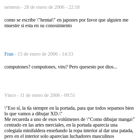
nemesis -
28 de enero de 2006 - 22:18
como se escribe \"hentai\" en japones por favor que alguien me
muestre si esta en su conosimiento
Fran
-
15 de enero de 2006 - 14:33
computones? computones, viru? Pero quesesto por dios...
Vince -
11 de enero de 2006 - 09:51
\"Eso sí, la tía siempre en la portada, para que todos sepamos bien
lo que vamos a dibujar XD.\"
Me recuerda a uno de esos volúmenes de \"Como dibujar manga\"
centrado en las artes merciales, en la portada aparecia una
colegiala minifaldera enseñando la ropa interior al dar una patada,
pero en el interior solo aparecian luchadores masculinos