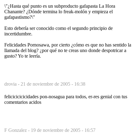
\"¿Hasta qué punto es un subproducto gafapasta La Hora
Chanante? ¿Dónde termina lo freak-molón y empieza el
gafapastismo?\"
Esto debería ser conocido como el segundo principio de
incertidumbre.
Felicidades Pornosawa, por cierto ¿cómo es que no has sentido la
llamada del blog? ¿por qué no te creas uno donde despotricar a
gusto? Yo te leería.
drovia -
21 de noviembre de 2005 - 16:38
felicicicicicidades pon-nosagua para todos, er-res genial con tus
comentarios acidos
F Gonzalez -
19 de noviembre de 2005 - 16:57