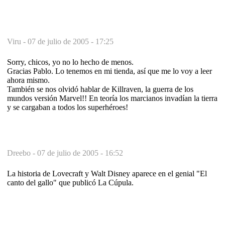
Viru -
07 de julio de 2005 - 17:25
Sorry, chicos, yo no lo hecho de menos.
Gracias Pablo. Lo tenemos en mi tienda, así que me lo voy a leer
ahora mismo.
También se nos olvidó hablar de Killraven, la guerra de los
mundos versión Marvel!! En teoría los marcianos invadían la tierra
y se cargaban a todos los superhéroes!
Dreebo -
07 de julio de 2005 - 16:52
La historia de Lovecraft y Walt Disney aparece en el genial "El
canto del gallo" que publicó La Cúpula.