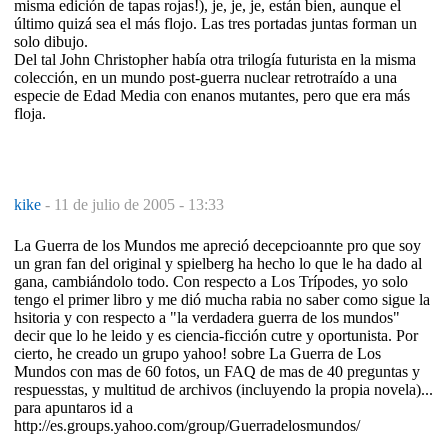
misma edición de tapas rojas!), je, je, je, están bien, aunque el
último quizá sea el más flojo. Las tres portadas juntas forman un
solo dibujo.
Del tal John Christopher había otra trilogía futurista en la misma
colección, en un mundo post-guerra nuclear retrotraído a una
especie de Edad Media con enanos mutantes, pero que era más
floja.
kike
-
11 de julio de 2005 - 13:33
La Guerra de los Mundos me apreció decepcioannte pro que soy
un gran fan del original y spielberg ha hecho lo que le ha dado al
gana, cambiándolo todo. Con respecto a Los Trípodes, yo solo
tengo el primer libro y me dió mucha rabia no saber como sigue la
hsitoria y con respecto a "la verdadera guerra de los mundos"
decir que lo he leido y es ciencia-ficción cutre y oportunista. Por
cierto, he creado un grupo yahoo! sobre La Guerra de Los
Mundos con mas de 60 fotos, un FAQ de mas de 40 preguntas y
respuesstas, y multitud de archivos (incluyendo la propia novela)...
para apuntaros id a
http://es.groups.yahoo.com/group/Guerradelosmundos/