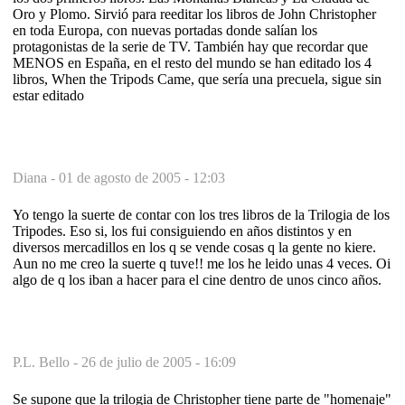
Oro y Plomo. Sirvió para reeditar los libros de John Christopher
en toda Europa, con nuevas portadas donde salían los
protagonistas de la serie de TV. También hay que recordar que
MENOS en España, en el resto del mundo se han editado los 4
libros, When the Tripods Came, que sería una precuela, sigue sin
estar editado
Diana -
01 de agosto de 2005 - 12:03
Yo tengo la suerte de contar con los tres libros de la Trilogia de los
Tripodes. Eso si, los fui consiguiendo en años distintos y en
diversos mercadillos en los q se vende cosas q la gente no kiere.
Aun no me creo la suerte q tuve!! me los he leido unas 4 veces. Oi
algo de q los iban a hacer para el cine dentro de unos cinco años.
P.L. Bello -
26 de julio de 2005 - 16:09
Se supone que la trilogia de Christopher tiene parte de "homenaje"