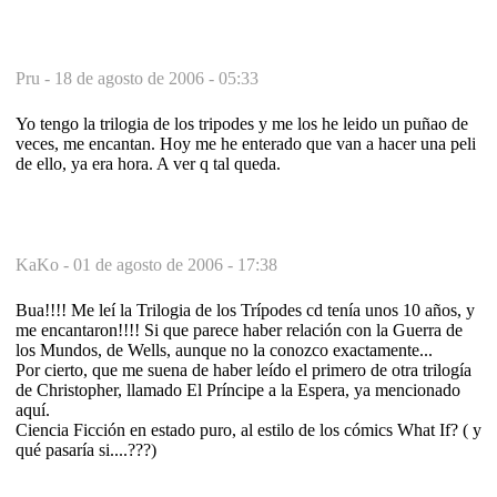
Pru -
18 de agosto de 2006 - 05:33
Yo tengo la trilogia de los tripodes y me los he leido un puñao de
veces, me encantan. Hoy me he enterado que van a hacer una peli
de ello, ya era hora. A ver q tal queda.
KaKo -
01 de agosto de 2006 - 17:38
Bua!!!! Me leí la Trilogia de los Trípodes cd tenía unos 10 años, y
me encantaron!!!! Si que parece haber relación con la Guerra de
los Mundos, de Wells, aunque no la conozco exactamente...
Por cierto, que me suena de haber leído el primero de otra trilogía
de Christopher, llamado El Príncipe a la Espera, ya mencionado
aquí.
Ciencia Ficción en estado puro, al estilo de los cómics What If? ( y
qué pasaría si....???)