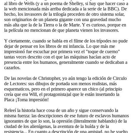
al libro de Wells (y a un poema de Shelley, si hay que hacer caso a
la web mencionada más arriba dedicada a la serie de la BBC). De
hecho, los invasores de la trilogía proceden de otro sistema solar,
son originarios de un planeta gigante con una gravedad mucho
más alta que la de la Tierra o la de Marte. Y es curioso, porque en
la película no mencionan de que planeta vienen los invasores.
Y ciertamente, cuando se habla en el filme de los trípodes no pude
dejar de pensar en los libros de mi infancia. Lo que más me
impresionó fue escuchar por primera vez el "toque de cuerno"
tantas veces descrito con el que las máquinas hacían acto de
presencia entre los humanos, generalmente cuando se dedicaban a
cazarlos.
De las novelas de Christopher, yo aún tengo la edición de Circulo
de Lectores: sus dibujos de portada son menos realistas, más
esquematicos, pero en el primero aparece un chico (al principio
creía que era Will, el protagonista)al que le están insertando la
Placa ¡Toma impresión!
Releeí la historia hace cosa de un año y sigue conservando la
misma fuerza: las descripciones de ese futuro de esclavos humanos
ignorantes de que lo son, la opresión (literalmente hablando) de la
ciudad de los alienígenas, la aventura de la huída y de la
resistencia... En cuanto a descripción de una amistad, no he vuelto