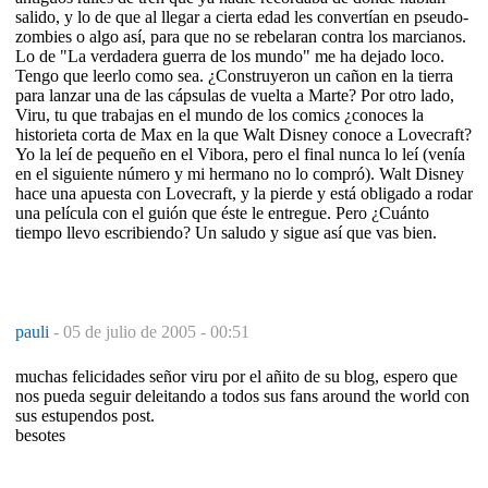
salido, y lo de que al llegar a cierta edad les convertían en pseudo-
zombies o algo así, para que no se rebelaran contra los marcianos.
Lo de "La verdadera guerra de los mundo" me ha dejado loco.
Tengo que leerlo como sea. ¿Construyeron un cañon en la tierra
para lanzar una de las cápsulas de vuelta a Marte? Por otro lado,
Viru, tu que trabajas en el mundo de los comics ¿conoces la
historieta corta de Max en la que Walt Disney conoce a Lovecraft?
Yo la leí de pequeño en el Vibora, pero el final nunca lo leí (venía
en el siguiente número y mi hermano no lo compró). Walt Disney
hace una apuesta con Lovecraft, y la pierde y está obligado a rodar
una película con el guión que éste le entregue. Pero ¿Cuánto
tiempo llevo escribiendo? Un saludo y sigue así que vas bien.
pauli
-
05 de julio de 2005 - 00:51
muchas felicidades señor viru por el añito de su blog, espero que
nos pueda seguir deleitando a todos sus fans around the world con
sus estupendos post.
besotes