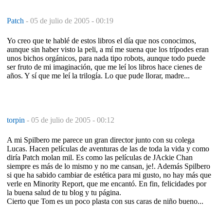
Patch
-
05 de julio de 2005 - 00:19
Yo creo que te hablé de estos libros el día que nos conocimos,
aunque sin haber visto la peli, a mí me suena que los trípodes eran
unos bichos orgánicos, para nada tipo robots, aunque todo puede
ser fruto de mi imaginación, que me leí los libros hace cienes de
años. Y sí que me leí la trilogía. Lo que pude llorar, madre...
torpin
-
05 de julio de 2005 - 00:12
A mi Spilbero me parece un gran director junto con su colega
Lucas. Hacen películas de aventuras de las de toda la vida y como
diría Patch molan mil. Es como las películas de JAckie Chan
siempre es más de lo mismo y no me cansan, je!. Además Spilbero
si que ha sabido cambiar de estética para mi gusto, no hay más que
verle en Minority Report, que me encantó. En fin, felicidades por
la buena salud de tu blog y tu página.
Cierto que Tom es un poco plasta con sus caras de niño bueno...