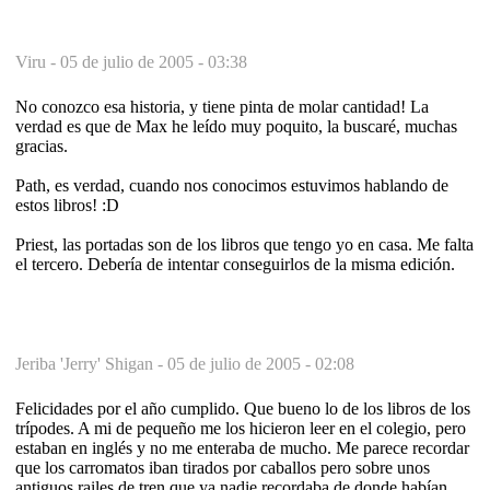
Viru -
05 de julio de 2005 - 03:38
No conozco esa historia, y tiene pinta de molar cantidad! La
verdad es que de Max he leído muy poquito, la buscaré, muchas
gracias.
Path, es verdad, cuando nos conocimos estuvimos hablando de
estos libros! :D
Priest, las portadas son de los libros que tengo yo en casa. Me falta
el tercero. Debería de intentar conseguirlos de la misma edición.
Jeriba 'Jerry' Shigan -
05 de julio de 2005 - 02:08
Felicidades por el año cumplido. Que bueno lo de los libros de los
trípodes. A mi de pequeño me los hicieron leer en el colegio, pero
estaban en inglés y no me enteraba de mucho. Me parece recordar
que los carromatos iban tirados por caballos pero sobre unos
antiguos railes de tren que ya nadie recordaba de donde habían