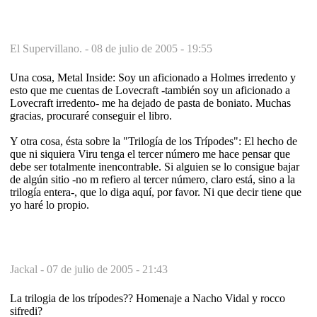
El Supervillano. -
08 de julio de 2005 - 19:55
Una cosa, Metal Inside: Soy un aficionado a Holmes irredento y
esto que me cuentas de Lovecraft -también soy un aficionado a
Lovecraft irredento- me ha dejado de pasta de boniato. Muchas
gracias, procuraré conseguir el libro.
Y otra cosa, ésta sobre la "Trilogía de los Trípodes": El hecho de
que ni siquiera Viru tenga el tercer número me hace pensar que
debe ser totalmente inencontrable. Si alguien se lo consigue bajar
de algún sitio -no m refiero al tercer número, claro está, sino a la
trilogía entera-, que lo diga aquí, por favor. Ni que decir tiene que
yo haré lo propio.
Jackal -
07 de julio de 2005 - 21:43
La trilogia de los trípodes?? Homenaje a Nacho Vidal y rocco
sifredi?