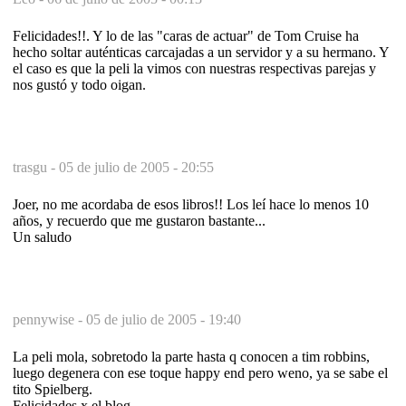
Felicidades!!. Y lo de las "caras de actuar" de Tom Cruise ha
hecho soltar auténticas carcajadas a un servidor y a su hermano. Y
el caso es que la peli la vimos con nuestras respectivas parejas y
nos gustó y todo oigan.
trasgu -
05 de julio de 2005 - 20:55
Joer, no me acordaba de esos libros!! Los leí hace lo menos 10
años, y recuerdo que me gustaron bastante...
Un saludo
pennywise -
05 de julio de 2005 - 19:40
La peli mola, sobretodo la parte hasta q conocen a tim robbins,
luego degenera con ese toque happy end pero weno, ya se sabe el
tito Spielberg.
Felicidades x el blog