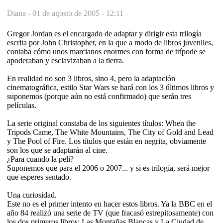
Diana -
01 de agosto de 2005 - 12:11
Gregor Jordan es el encargado de adaptar y dirigir esta trilogía
escrita por John Christopher, en la que a modo de libros juveniles,
contaba cómo unos marcianos enormes con forma de trípode se
apoderaban y esclavizaban a la tierra.
En realidad no son 3 libros, sino 4, pero la adaptación
cinematográfica, estilo Star Wars se hará con los 3 últimos libros y
suponemos (porque aún no está confirmado) que serán tres
películas.
La serie original constaba de los siguientes títulos: When the
Tripods Came, The White Mountains, The City of Gold and Lead
y The Pool of Fire. Los títulos que están en negrita, obviamente
son los que se adaptarán al cine.
¿Para cuando la peli?
Suponemos que para el 2006 o 2007... y si es trilogía, será mejor
que esperes sentado.
Una curiosidad.
Este no es el primer intento en hacer estos libros. Ya la BBC en el
año 84 realizó una serie de TV (que fracasó estrepitosamente) con
los dos primeros libros: Las Montañas Blancas y La Ciudad de