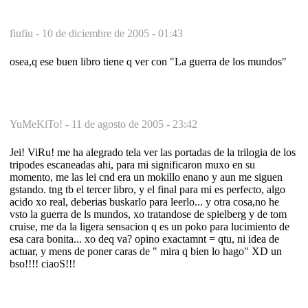
fiufiu -
10 de diciembre de 2005 - 01:43
osea,q ese buen libro tiene q ver con "La guerra de los mundos"
YuMeKiTo! -
11 de agosto de 2005 - 23:42
Jei! ViRu! me ha alegrado tela ver las portadas de la trilogia de los
tripodes escaneadas ahi, para mi significaron muxo en su
momento, me las lei cnd era un mokillo enano y aun me siguen
gstando. tng tb el tercer libro, y el final para mi es perfecto, algo
acido xo real, deberias buskarlo para leerlo... y otra cosa,no he
vsto la guerra de ls mundos, xo tratandose de spielberg y de tom
cruise, me da la ligera sensacion q es un poko para lucimiento de
esa cara bonita... xo deq va? opino exactamnt = qtu, ni idea de
actuar, y mens de poner caras de " mira q bien lo hago" XD un
bso!!!! ciaoS!!!