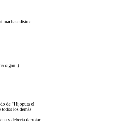
 mi machacadisima
ia oigan :)
odo de "Hijoputa el
e todos los demás
dena y debería derrotar