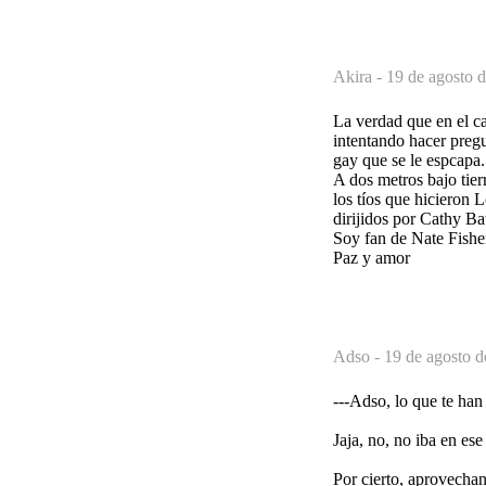
Akira -
19 de agosto d
La verdad que en el c
intentando hacer pregu
gay que se le espcapa..
A dos metros bajo tier
los tíos que hicieron
dirijidos por Cathy Ba
Soy fan de Nate Fisher
Paz y amor
Adso -
19 de agosto d
---Adso, lo que te han
Jaja, no, no iba en es
Por cierto, aprovecha