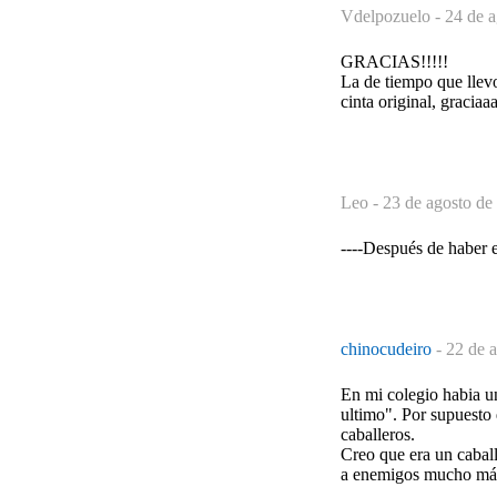
Vdelpozuelo -
24 de a
GRACIAS!!!!!
La de tiempo que llev
cinta original, gracia
Leo -
23 de agosto de
----Después de haber e
chinocudeiro
-
22 de a
En mi colegio habia un
ultimo". Por supuesto
caballeros.
Creo que era un caball
a enemigos mucho más f