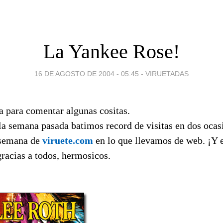
La Yankee Rose!
16 DE AGOSTO DE 2004 - 05:45
-
VIRUETADAS
a para comentar algunas cositas.
la semana pasada batimos record de visitas en dos ocas
 semana de
viruete.com
en lo que llevamos de web. ¡Y 
racias a todos, hermosicos.