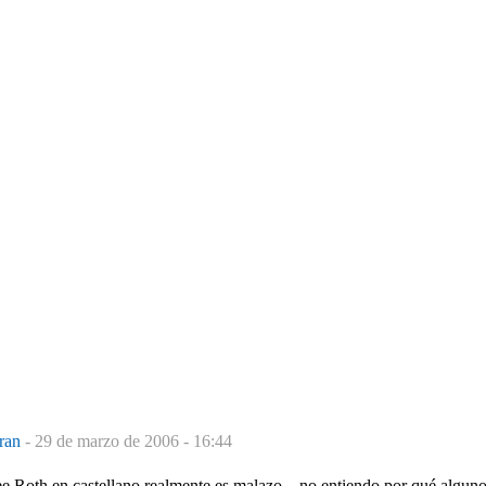
aran
-
29 de marzo de 2006 - 16:44
 Roth en castellano realmente es malazo... no entiendo por qué algunos