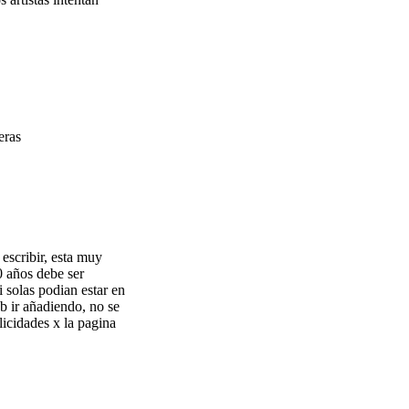
eras
escribir, esta muy
0 años debe ser
i solas podian estar en
b ir añadiendo, no se
licidades x la pagina