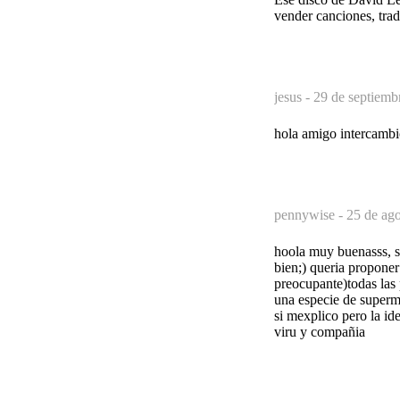
vender canciones, trad
jesus -
29 de septiemb
hola amigo intercambio
pennywise -
25 de ago
hoola muy buenasss, s
bien;) queria proponer
preocupante)todas las 
una especie de superme
si mexplico pero la ide
viru y compañia