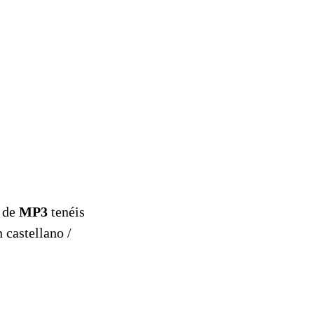
n de
MP3
tenéis
 castellano /