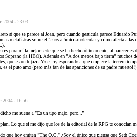
e 2004 - 23:03
areto sí que se parece al Joan, pero cuando gesticula parece Eduardo P
ntas metafísicas sobre el "caos atómico-molecular y cómo afecta a las 
.).
ra es para mí la mejor serie que se ha hecho últimamente, al parecer e
 Los Soprano (la HBO). Además en "A dos metros bajo tierra" muchos de 
tes, que es un lujazo. Yo estoy esperando a que empiece la tercera temp
, es el puto amo (pero más fan de las apariciones de su padre muerto!!)
e 2004 - 16:56
 dicho me suena a "Es un tipo majo, pero..."
e plan. Lo que sí me dijo que los de la editorial de la RPG te conocían m
ndo que hoy emiten "The O.C." ¿Soy el único que piensa que Seth Coen