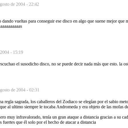
gosto de 2004 - 22:42
o dando vueltas para conseguir ese disco en algo que suene mejor que
aaaaaaaaaaaas
 2004 - 15:19
scuchao el susodicho disco, no se puede decir nada más que esto. la ost
gosto de 2004 - 02:31
a regla sagrada, los caballeros del Zodiaco se elegían por el sabio met
 que al ultimo siempre le tocaba Andromeda y era objeto de las mofas d
ero muy infravalorado, tenía un gran ataque a distancia gracias a su ca
uertes que él solo por el hecho de atacar a distancia