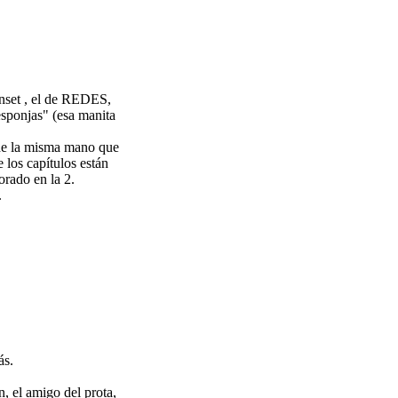
unset , el de REDES,
esponjas" (esa manita
s de la misma mano que
los capítulos están
orado en la 2.
.
ás.
, el amigo del prota,