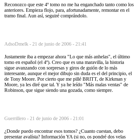
Reconozco que este 4º tomo no me ha enganchado tanto como los
anteriores. Empieza flojo, para, afortunadamente, remontar en el
tramo final. Aun así, seguiré comprándolo.
AdsoDmelk -
21 de junio de 2006 - 21:41
Justamente iba a empezar ahora "Lo que más anhelas", el último
tomo en español (el 4º). Creo que es una maravilla, la historia
sigue avanzando con sorpresas y giros de guión de lo más
interesante, aunque el mejor dibujo sin duda es el del principio, el
de Tony Moore. Por cierto que me pillé BRITT, de Kirkman y
Moore, ya les diré que tal. Y ya he leído "Más malas ventas" de
Robinson, que sigue siendo una gozada, como siempre.
Guerrillero -
21 de junio de 2006 - 21:01
¿Donde puedo encontrar esos tomos? ¿Cuanto cuestan, debo
presentar avalísta? Información YA (si no, os pondré dos velas