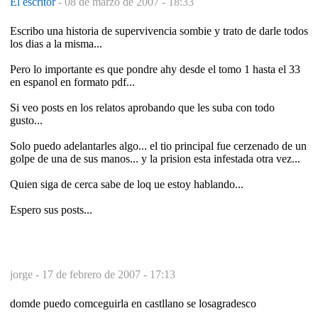
El escritor
-
08 de marzo de 2007 - 18:33
Escribo una historia de supervivencia sombie y trato de darle todos
los dias a la misma...
Pero lo importante es que pondre ahy desde el tomo 1 hasta el 33
en espanol en formato pdf...
Si veo posts en los relatos aprobando que les suba con todo
gusto...
Solo puedo adelantarles algo... el tio principal fue cerzenado de un
golpe de una de sus manos... y la prision esta infestada otra vez...
Quien siga de cerca sabe de loq ue estoy hablando...
Espero sus posts...
jorge -
17 de febrero de 2007 - 17:13
domde puedo comceguirla en castllano se losagradesco