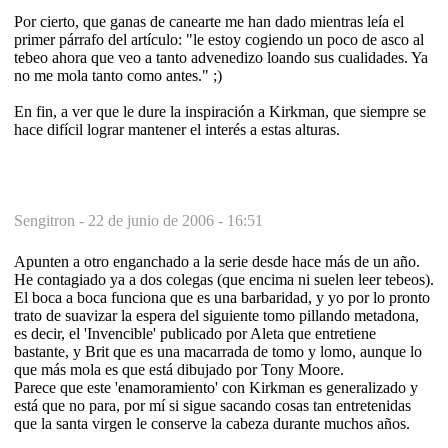
Por cierto, que ganas de canearte me han dado mientras leía el
primer párrafo del artículo: "le estoy cogiendo un poco de asco al
tebeo ahora que veo a tanto advenedizo loando sus cualidades. Ya
no me mola tanto como antes." ;)
En fin, a ver que le dure la inspiración a Kirkman, que siempre se
hace difícil lograr mantener el interés a estas alturas.
Sengitron -
22 de junio de 2006 - 16:51
Apunten a otro enganchado a la serie desde hace más de un año.
He contagiado ya a dos colegas (que encima ni suelen leer tebeos).
El boca a boca funciona que es una barbaridad, y yo por lo pronto
trato de suavizar la espera del siguiente tomo pillando metadona,
es decir, el 'Invencible' publicado por Aleta que entretiene
bastante, y Brit que es una macarrada de tomo y lomo, aunque lo
que más mola es que está dibujado por Tony Moore.
Parece que este 'enamoramiento' con Kirkman es generalizado y
está que no para, por mí si sigue sacando cosas tan entretenidas
que la santa virgen le conserve la cabeza durante muchos años.