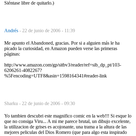
Siéntase libre de quitarlo.)
Andrés
-
22 de junio de 2006 - 11:39
Me apunto el Abandoned, gracias. Por si a alguien más le ha
picado la curiosidad, en Amazon pueden verse las primeras
páginas:
http://www.amazon.com/gp/sitbv3/reader/ref=sib_dp_pt/103-
6206261-4082267?
%5Fencoding=UTF8&asin=1598164341#reader-link
Sharku -
22 de junio de 2006 - 09:30
Yo tambien descubri este magnifico comic en la web!!! Si esque lo
que no consiga Viru... A mi me parece brutal, un dibujo excelente,
la utilizacion de grises es acojonante, una trama a la altura de las
mejores peliculas del Dios Romero (que para algo esta inspirado