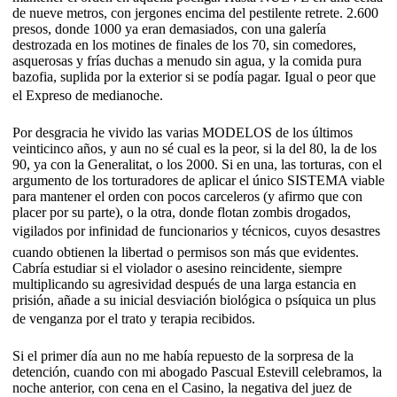
de nueve metros, con jergones encima del pestilente retrete. 2.600
presos, donde 1000 ya eran demasiados, con una galería
destrozada en los motines de finales de los 70, sin comedores,
asquerosas y frías duchas a menudo sin agua, y la comida pura
bazofia, suplida por la exterior si se podía pagar. Igual o peor que
el Expreso de medianoche.
Por desgracia he vivido las varias MODELOS de los últimos
veinticinco años, y aun no sé cual es la peor, si la del 80, la de los
90, ya con la Generalitat, o los 2000. Si en una, las torturas, con el
argumento de los torturadores de aplicar el único SISTEMA viable
para mantener el orden con pocos carceleros (y afirmo que con
placer por su parte), o la otra, donde flotan zombis drogados,
vigilados por infinidad de funcionarios y técnicos, cuyos desastres
cuando obtienen la libertad o permisos son más que evidentes.
Cabría estudiar si el violador o asesino reincidente, siempre
multiplicando su agresividad después de una larga estancia en
prisión, añade a su inicial desviación biológica o psíquica un plus
de venganza por el trato y terapia recibidos.
Si el primer día aun no me había repuesto de la sorpresa de la
detención, cuando con mi abogado Pascual Estevill celebramos, la
noche anterior, con cena en el Casino, la negativa del juez de