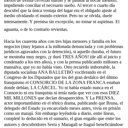
menos de treinta cervezas diarias y se pasaba la noche meando,
impidiendo conciliar el necesario sueño. Al tercer o cuarto día
descubrí que la única ventaja del lugar era el obligado ajuste al
medio olvidando el mundo exterior. Pero no se olvida, duele
intensamente. Y premisa sin excepción, no tomar ni aspirinas. El
aguanta, o de lo contrario revientas.
Hacia los cuarenta años con tres hijas menores y familia en los
negocios (muy lejanos a la millonada denunciada y con problemas
jurídicos agravados con la detención), si aquello duraba, el futuro
se mostraba muy negro, ¡y duró TRES AÑOS! (de allí al juicio y
condenado a los tres años), y con la prensa publicando millones a
mansalva, que yo no había visto. Otro recuerdo imborrable, la
diputada socialista ANA BALLETBÓ vociferando en el
Congreso de los Diputados que los del gran desfalco del último
franquismo el CONSORCIO DE LA ZONA FRANCA estaban
donde debían, LA CÁRCEL. Yo ni había estado nunca en el
Consorcio ni era franquista ni tenía nada que ver con esos DIEZ
MIL MILLONES que decían desaparecidos. Y La PRENSA,
actor importantísimo en el tétrico drama, publicando que Bruna, el
delegado del Estado ya encarcelado meses antes, vivía en prisión
como un marajá. Sin embargo leyéndola a diario, entre líneas,
completé lo deducido en el sumario, el gran engaño que entre los
autores y descubridores Serra y Maragall se fraguó beneficiándose