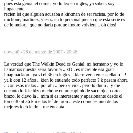
pues esta genial el comic, yo lo leo en ingles, ya saben, soy
impaciente.
recien lei que alguien acusaba a kirkman de ser racista. por lo de
michone, martinez, y eso.. en lo personal pienso que esta serie es
de lo mejor... que no daria porque moore volviera... oh dios!
tiowen0 -
26 de marzo de 2007 - 20:36
La verdad que The Walkin Dead es Genial, mi hermano y yo le
llamamos nuestra seria favorita .. xD.. es increible esa gran
imaginaciaon.. ya vi el 36 en ingles .. kiero verla en castellano .. !
ya k con 12 años .. kien lo entiende todo perfecto ? k pasara ahora
.. con esos malos .. por ahi .. pero vivira . pero lo dudo .. y me
encanto lo k le hizo michone en un capitulo le saco ojo.. corto
brazo, le clavo la .. mira si es interesante y apasionante desde el
tomo 30 al 36 k me los leí de tiron .. este comic es uno de los
mejores k eh leido .. me encanta..