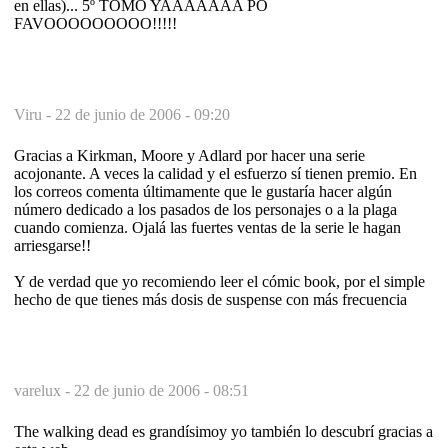
en ellas)... 5º TOMO YAAAAAAA PO
FAVOOOOOOOOO!!!!!
Viru -
22 de junio de 2006 - 09:20
Gracias a Kirkman, Moore y Adlard por hacer una serie
acojonante. A veces la calidad y el esfuerzo sí tienen premio. En
los correos comenta últimamente que le gustaría hacer algún
número dedicado a los pasados de los personajes o a la plaga
cuando comienza. Ojalá las fuertes ventas de la serie le hagan
arriesgarse!!
Y de verdad que yo recomiendo leer el cómic book, por el simple
hecho de que tienes más dosis de suspense con más frecuencia
varelux -
22 de junio de 2006 - 08:51
The walking dead es grandísimoy yo también lo descubrí gracias a