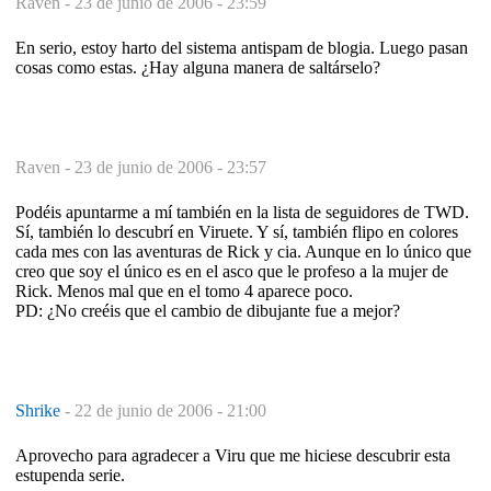
Raven -
23 de junio de 2006 - 23:59
En serio, estoy harto del sistema antispam de blogia. Luego pasan
cosas como estas. ¿Hay alguna manera de saltárselo?
Raven -
23 de junio de 2006 - 23:57
Podéis apuntarme a mí también en la lista de seguidores de TWD.
Sí, también lo descubrí en Viruete. Y sí, también flipo en colores
cada mes con las aventuras de Rick y cia. Aunque en lo único que
creo que soy el único es en el asco que le profeso a la mujer de
Rick. Menos mal que en el tomo 4 aparece poco.
PD: ¿No creéis que el cambio de dibujante fue a mejor?
Shrike
-
22 de junio de 2006 - 21:00
Aprovecho para agradecer a Viru que me hiciese descubrir esta
estupenda serie.