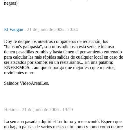
negras).
El Vaugan
-
21 de junio de 2006 - 20:34
Doy fe de que los nuestros compañeros de redacción, los
"hanson's gafapasta", son unos adictos a esta serie, e incluso
tienen pesadillas zombis y hasta tienen el pensamiento entrenado
para calcular las más rápidas salidas de cualquier local en caso de
ser atacados por zombis en un restaurante... En una palabra:
ENFERMOS... aunque supongo que mejor eso que muertos,
revinientes o no...
Saludos VideoAreniLes.
Hektols -
21 de junio de 2006 - 19:59
La semana pasada adquirí el 1er tomo y me encantó. Espero que
no hagan pausas de varios meses entre tomo y tomo como ocurre