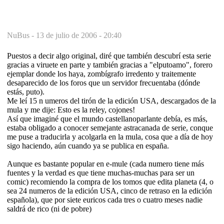
NuBus -
13 de julio de 2006 - 20:40
Puestos a decir algo original, diré que también descubrí esta serie
gracias a viruete en parte y también gracias a "elputoamo", forero
ejemplar donde los haya, zombígrafo irredento y traitemente
desaparecido de los foros que un servidor frecuentaba (dónde
estás, puto).
Me leí 15 n umeros del tirón de la edición USA, descargados de la
mula y me dije: Esto es la reley, cojones!
Así que imaginé que el mundo castellanoparlante debía, es más,
estaba obligado a conocer semejante astracanada de serie, conque
me puse a traducirla y acolgarla en la mula, cosa que a día de hoy
sigo haciendo, aún cuando ya se publica en españa.
Aunque es bastante popular en e-mule (cada numero tiene más
fuentes y la verdad es que tiene muchas-muchas para ser un
comic) recomiendo la compra de los tomos que edita planeta (4, o
sea 24 numeros de la edición USA, cinco de retraso en la edición
española), que por siete euricos cada tres o cuatro meses nadie
saldrá de rico (ni de pobre)