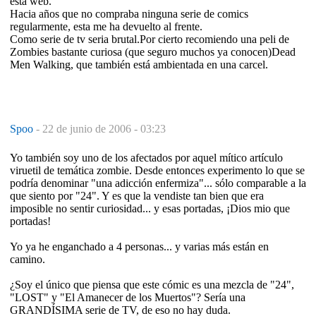
esta web.
Hacia años que no compraba ninguna serie de comics
regularmente, esta me ha devuelto al frente.
Como serie de tv seria brutal.Por cierto recomiendo una peli de
Zombies bastante curiosa (que seguro muchos ya conocen)Dead
Men Walking, que también está ambientada en una carcel.
Spoo
-
22 de junio de 2006 - 03:23
Yo también soy uno de los afectados por aquel mítico artículo
viruetil de temática zombie. Desde entonces experimento lo que se
podría denominar "una adicción enfermiza"... sólo comparable a la
que siento por "24". Y es que la vendiste tan bien que era
imposible no sentir curiosidad... y esas portadas, ¡Dios mio que
portadas!
Yo ya he enganchado a 4 personas... y varias más están en
camino.
¿Soy el único que piensa que este cómic es una mezcla de "24",
"LOST" y "El Amanecer de los Muertos"? Sería una
GRANDÍSIMA serie de TV, de eso no hay duda.