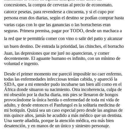
concesiones, la compra de cervezas al precio de economato,
catorce pesetas, para revenderse a cincuenta, y si el cupo por
persona eran dos diarias, según el destino se podían comprar hasta
varias cajas con lo que las ganancias o las borracheras eran
seguras. Primera premisa, pagar por TODO, desde un machaca a
la red que te permitiría comer con vino o salir del patio y alcanzar
un buen destino. De entrada la prioridad, las chinches, el borracho
Juan, las depresiones que me juré no aparecieran, y comer
decentemente. El aguante humano es infinito, con un mínimo de
voluntad e ingenio.
Desde el primer momento me pareció imposible no caer enfermo,
todas las enfermedades infecciosas tenían cabida, y apareció la
SIDA, que a mi entender pudo incubarse tan bien allí como en el
África donde situaron su nacimiento. Otra incoherencia, culpa de
mi obsesión por la ducha diaria, mis pies se llenaron de hongos
provocándome la única herida o enfermedad de toda mi vida de
adulto, y desde entonces el Panfungol es la solitaria medicina de
mi botiquín. Quizá sea un caso especial pero desde las anginas de
mis quince años, jamás he acudido a más médico que un dentista.
Una suerte añadida, porque la atención médica, era más bien
desatención, y en manos de un único y siniestro personaje.