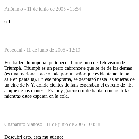
Anónimo -
11 de junio de 2005 - 13:54
sdf
Pepedani -
11 de junio de 2005 - 12:19
Ese bailecillo imperial pertenece al programa de Televisión de
Triumph. Triumph es un perro cabroncete que se ríe de los demás
(es una marioneta accionada por un señor que evidentemente no
sale en pantalla). En ese programa, se desplazó hasta las afueras de
un cine de N.Y. donde cientos de fans esperaban el estreno de "El
ataque de los clones". Es muy gracioso oirle hablar con los frikis
mientras estos esperan en la cola.
Chaparrito Mañoso -
11 de junio de 2005 - 08:48
Descubrí esto, está mu güeno: