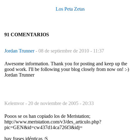
Los Peta Zetas
91 COMENTARIOS
Jordan Trunner
-
08 de septiembre de 2010 - 11:37
Awesome information. Thank you for posting and keep up the
good work. I'll be following your blog closely from now on! :-)
Jordan Trunner
Kelemvor -
20 de noviembre de 2005 - 20:33
Pooos se os han copiado los de Meristation;
http://www.meristation.com/v3/des_articulo.php?
pic=GEN&id=cw437d14ca726f3&idj=
hay frases idénticas :S