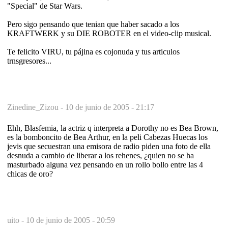
"Special" de Star Wars.
Pero sigo pensando que tenian que haber sacado a los
KRAFTWERK y su DIE ROBOTER en el video-clip musical.
Te felicito VIRU, tu pájina es cojonuda y tus articulos
trnsgresores...
Zinedine_Zizou -
10 de junio de 2005 - 21:17
Ehh, Blasfemia, la actriz q interpreta a Dorothy no es Bea Brown,
es la bomboncito de Bea Arthur, en la peli Cabezas Huecas los
jevis que secuestran una emisora de radio piden una foto de ella
desnuda a cambio de liberar a los rehenes, ¿quien no se ha
masturbado alguna vez pensando en un rollo bollo entre las 4
chicas de oro?
uito -
10 de junio de 2005 - 20:59