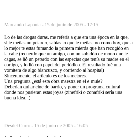
Marcando Lapauta -
15 de junio de 2005 - 17:15
Lo de las drogas duras, me refería a que era una época en la que,
si te metías un petardo, sabías lo que te metías, no como hoy, que a
lo mejor te estas fumando la primera mierda que han recogido en
la calle (recuerdo que un amigo, con un subidón de mono que te
cagas, se lió un petardo con las especias que tenía su madre en el
cortigo, y lo lió con papel del periódico. El resultado fué una
vomitera de algo blancuzco, y corriendo al hospital)
Sinceramente, el artículo es de los mejores.
Una pregunta ¿está esta obra maestra en el e-mule?
Deberían quitar cine de barrio, y poner un programa cultural
donde nos pusieran estas joyas (zinefriki o zonafriki sería una
buena idea...)
Desdel Curro -
15 de junio de 2005 - 16:05