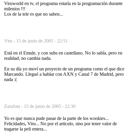
Viruworld en tv, el programa estaría en la programación durante
milenios !!!
Los de la tele es que no saben...
Viru -
15 de junio de 2005 - 22:51
Está en el Emule, y con subs en castellano. No lo sabía, pero en
realidad, no cambia nada.
En su día yo moví un proyecto de un programa como el que dice
Marcando. Llegué a hablar con AXN y Canal 7 de Madrid, pero
nada :(
ZaraJota -
15 de junio de 2005 - 22:30
Yo es que nunca pude pasar de la parte de los wookies...
Felicidades, Viru... No por el articulo, sino por tener valor de
tragarse la peli entera...