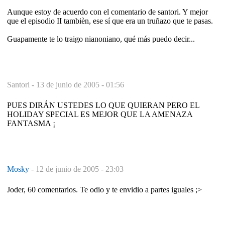
Aunque estoy de acuerdo con el comentario de santori. Y mejor
que el episodio II tambièn, ese sí que era un truñazo que te pasas.
Guapamente te lo traigo nianoniano, qué más puedo decir...
Santori -
13 de junio de 2005 - 01:56
PUES DIRÁN USTEDES LO QUE QUIERAN PERO EL
HOLIDAY SPECIAL ES MEJOR QUE LA AMENAZA
FANTASMA ¡
Mosky
-
12 de junio de 2005 - 23:03
Joder, 60 comentarios. Te odio y te envidio a partes iguales ;>