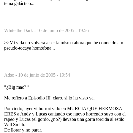
tema galáctico...
White the Dark -
10 de junio de 2005 - 19:56
>>Mi vida no volverá a ser la misma ahora que he conocido a mi
pseudo-tocaya homófona...
Adso -
10 de junio de 2005 - 19:54
"¿Big mac? "
Me refiero a Episodio III, claro, si lo ha visto ya.
Por cierto, ayer vi horrorizado en MURCIA QUE HERMOSA
ERES a Andy y Lucas cantando ese nuevo horrendo suyo con el
rapeo y Lucas (el gordo, ¿no?) llevaba una gorra torcida al estilo
Will Smith.
De llorar y no parar.