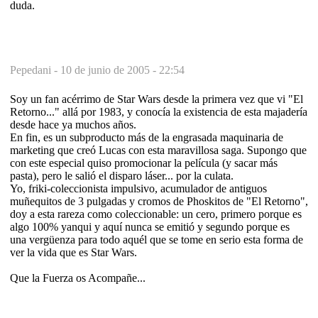
duda.
Pepedani -
10 de junio de 2005 - 22:54
Soy un fan acérrimo de Star Wars desde la primera vez que vi "El
Retorno..." allá por 1983, y conocía la existencia de esta majadería
desde hace ya muchos años.
En fin, es un subproducto más de la engrasada maquinaria de
marketing que creó Lucas con esta maravillosa saga. Supongo que
con este especial quiso promocionar la película (y sacar más
pasta), pero le salió el disparo láser... por la culata.
Yo, friki-coleccionista impulsivo, acumulador de antiguos
muñequitos de 3 pulgadas y cromos de Phoskitos de "El Retorno",
doy a esta rareza como coleccionable: un cero, primero porque es
algo 100% yanqui y aquí nunca se emitió y segundo porque es
una vergüenza para todo aquél que se tome en serio esta forma de
ver la vida que es Star Wars.
Que la Fuerza os Acompañe...