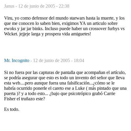
Janus -
12 de junio de 2005 - 22:38
Viru, yo como defensor del mundo starwars hasta la muerte, y los
que me conocen lo saben bien, exigimos YA un articulo sobre
ewoks y jar jar binks. Incluso puede haber un crossover furbys vs
Wicket. jejjeje larga y prospera vida amiguetes!
Mr. Incognito
-
12 de junio de 2005 - 18:04
Si no fuera por las capturas de pantalla que acompañan el artículo,
se podría asegurar que esto es todo un invento del señor que lleva
esta web....pero aunque fuera una falsificación...¿cómo se le
habría ocurrido ponerle el careto ese a Luke ( más pintado que una
puerta )? y a todo esto... ¿bajo que psicotrópico grabó Carrie
Fisher el truñazo este?
Es todo.