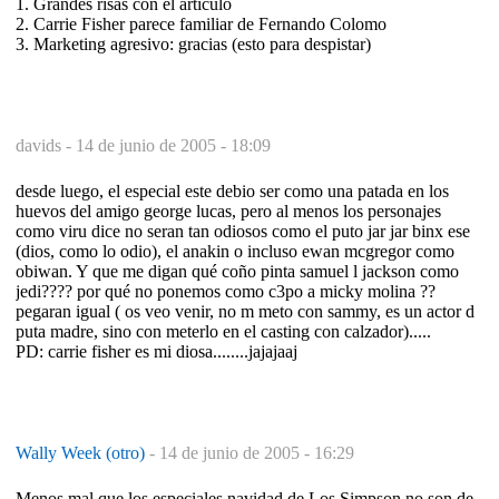
1. Grandes risas con el artículo
2. Carrie Fisher parece familiar de Fernando Colomo
3. Marketing agresivo: gracias (esto para despistar)
davids -
14 de junio de 2005 - 18:09
desde luego, el especial este debio ser como una patada en los
huevos del amigo george lucas, pero al menos los personajes
como viru dice no seran tan odiosos como el puto jar jar binx ese
(dios, como lo odio), el anakin o incluso ewan mcgregor como
obiwan. Y que me digan qué coño pinta samuel l jackson como
jedi???? por qué no ponemos como c3po a micky molina ??
pegaran igual ( os veo venir, no m meto con sammy, es un actor d
puta madre, sino con meterlo en el casting con calzador).....
PD: carrie fisher es mi diosa........jajajaaj
Wally Week (otro)
-
14 de junio de 2005 - 16:29
Menos mal que los especiales navidad de Los Simpson no son de