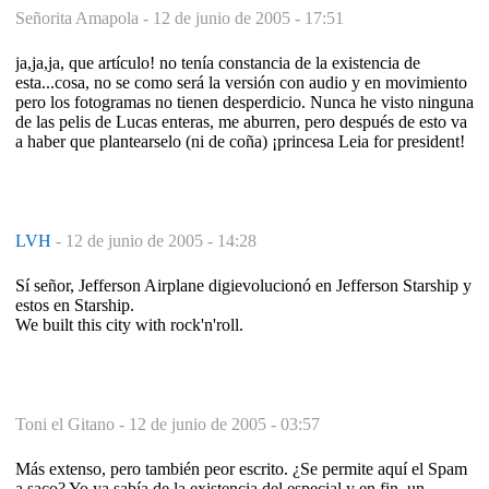
Señorita Amapola -
12 de junio de 2005 - 17:51
ja,ja,ja, que artículo! no tenía constancia de la existencia de
esta...cosa, no se como será la versión con audio y en movimiento
pero los fotogramas no tienen desperdicio. Nunca he visto ninguna
de las pelis de Lucas enteras, me aburren, pero después de esto va
a haber que plantearselo (ni de coña) ¡princesa Leia for president!
LVH
-
12 de junio de 2005 - 14:28
Sí señor, Jefferson Airplane digievolucionó en Jefferson Starship y
estos en Starship.
We built this city with rock'n'roll.
Toni el Gitano -
12 de junio de 2005 - 03:57
Más extenso, pero también peor escrito. ¿Se permite aquí el Spam
a saco? Yo ya sabía de la existencia del especial y en fin, un