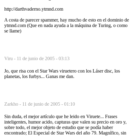
http://darthvaderno.ytmnd.com
A costa de parecer spammer, hay mucho de esto en el dominio de
ytmnd.com (Que en nada ayuda a la máquina de Turing, o como
se llame)
Viru -
11 de junio de 2005 - 03:13
Jo, que risa con el Star Wars viruetero con los Láser disc, los
planetas, los furbys... Ganas me dan.
Zarkho -
11 de junio de 2005 - 01:10
Sin duda, el mejor artículo que he leido en Viruete... Frases
inteligentes, humor acido, capturas que valen su precio en oro y,
sobre todo, el mejor objeto de estudio que se podía haber
encontrado; El Especial de Star Wars del año 79. Magnífico, sin