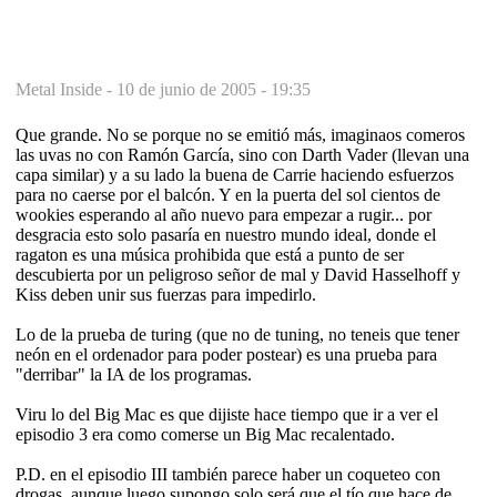
Metal Inside -
10 de junio de 2005 - 19:35
Que grande. No se porque no se emitió más, imaginaos comeros
las uvas no con Ramón García, sino con Darth Vader (llevan una
capa similar) y a su lado la buena de Carrie haciendo esfuerzos
para no caerse por el balcón. Y en la puerta del sol cientos de
wookies esperando al año nuevo para empezar a rugir... por
desgracia esto solo pasaría en nuestro mundo ideal, donde el
ragaton es una música prohibida que está a punto de ser
descubierta por un peligroso señor de mal y David Hasselhoff y
Kiss deben unir sus fuerzas para impedirlo.
Lo de la prueba de turing (que no de tuning, no teneis que tener
neón en el ordenador para poder postear) es una prueba para
"derribar" la IA de los programas.
Viru lo del Big Mac es que dijiste hace tiempo que ir a ver el
episodio 3 era como comerse un Big Mac recalentado.
P.D. en el episodio III también parece haber un coqueteo con
drogas, aunque luego supongo solo será que el tío que hace de