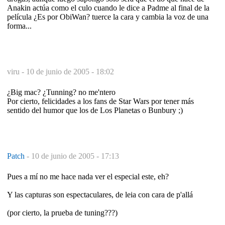
Anakin actúa como el culo cuando le dice a Padme al final de la
película ¿Es por ObiWan? tuerce la cara y cambia la voz de una
forma...
viru -
10 de junio de 2005 - 18:02
¿Big mac? ¿Tunning? no me'ntero
Por cierto, felicidades a los fans de Star Wars por tener más
sentido del humor que los de Los Planetas o Bunbury ;)
Patch
-
10 de junio de 2005 - 17:13
Pues a mí no me hace nada ver el especial este, eh?
Y las capturas son espectaculares, de leia con cara de p'allá
(por cierto, la prueba de tuning???)