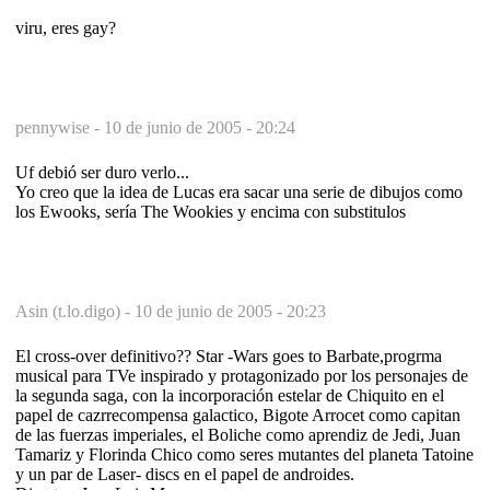
viru, eres gay?
pennywise -
10 de junio de 2005 - 20:24
Uf debió ser duro verlo...
Yo creo que la idea de Lucas era sacar una serie de dibujos como
los Ewooks, sería The Wookies y encima con substitulos
Asin (t.lo.digo) -
10 de junio de 2005 - 20:23
El cross-over definitivo?? Star -Wars goes to Barbate,progrma
musical para TVe inspirado y protagonizado por los personajes de
la segunda saga, con la incorporación estelar de Chiquito en el
papel de cazrrecompensa galactico, Bigote Arrocet como capitan
de las fuerzas imperiales, el Boliche como aprendiz de Jedi, Juan
Tamariz y Florinda Chico como seres mutantes del planeta Tatoine
y un par de Laser- discs en el papel de androides.