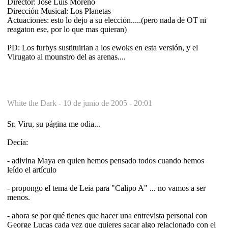
Director: Jose Luis Moreno
Dirección Musical: Los Planetas
Actuaciones: esto lo dejo a su elección.....(pero nada de OT ni
reagaton ese, por lo que mas quieran)
PD: Los furbys sustituirian a los ewoks en esta versión, y el
Virugato al mounstro del as arenas....
White the Dark -
10 de junio de 2005 - 20:01
Sr. Viru, su página me odia...
Decía:
- adivina Maya en quien hemos pensado todos cuando hemos
leído el artículo
- propongo el tema de Leia para "Calipo A" ... no vamos a ser
menos.
- ahora se por qué tienes que hacer una entrevista personal con
George Lucas cada vez que quieres sacar algo relacionado con el